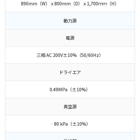
890mm（W）ｘ800mm（D）ｘ1,700ｍｍ（H）
動力源
電源
三相 AC 200V±10%（50/60Hz）
ドライエア
0.49MPa（±10%）
真空源
‐80 kPa（±10%）