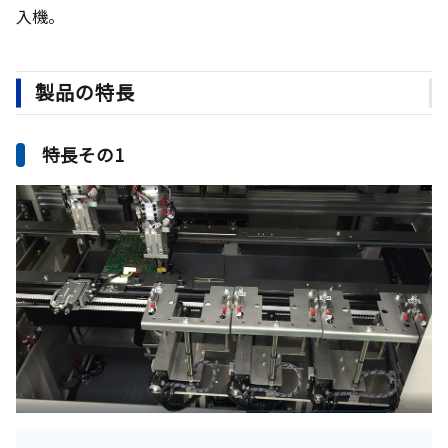
入機。
製品の特長
特長その1