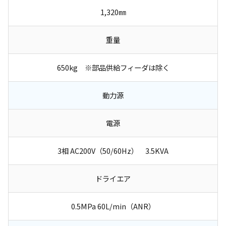
1,320㎜
重量
650kg ※部品供給フィーダは除く
動力源
電源
3相 AC200V（50/60Hz） 3.5KVA
ドライエア
0.5MPa 60L/min（ANR）