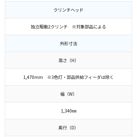
クリンチヘッド
独立駆動2クリンチ ※対象部品による
外形寸法
高さ（H）
1,470mm ※3色灯・部品供給フィーダは除く
幅（W）
1,340㎜
奥行（D）