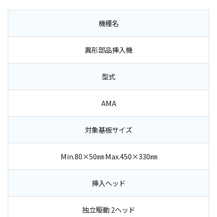
機種名
異形部品挿入機
型式
AMA
対象基板サイズ
Min.80×50㎜ Max.450×330㎜
挿入ヘッド
独立駆動 2ヘッド