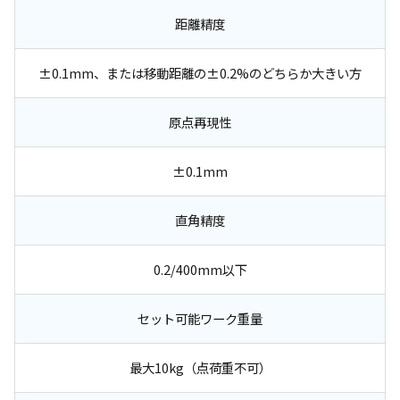
距離精度
±0.1mm、または移動距離の±0.2%のどちらか大きい方
原点再現性
±0.1mm
直角精度
0.2/400mm以下
セット可能ワーク重量
最大10kg（点荷重不可）