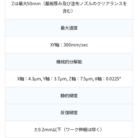
Zは最大50mm（基板厚み及び塗布ノズルのクリアランスを
含む）
最大速度
XY軸：300mm/sec
機械的分解能
X軸：4.3μm, Y軸：3.7μm, Z軸：7.5μm, θ軸：0.0225°
静的精度
反復精度
±0.2mm以下（ワーク伸縮は除く）