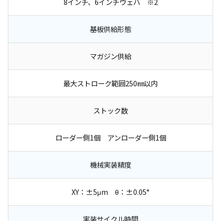
8インチ、6インチウェハ ※2
基板供給形態
マガジン供給
最大ストローク範囲250㎜以内
ストック数
ローダー側1個 アンローダー側1個
機械実装精度
XY：±5μm θ：±0.05°
実装サイクル時間