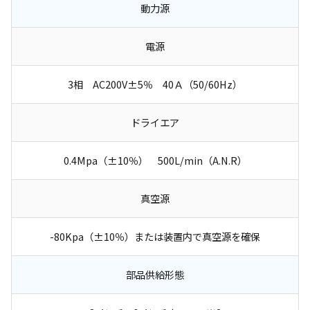
動力源
電源
3相 AC200V±5％ 40Ａ（50/60Hz）
ドライエア
0.4Mpa（±10％） 500L/min（A.N.R）
真空源
-80Kpa（±10％）または装置内で真空源を確保
部品供給形態