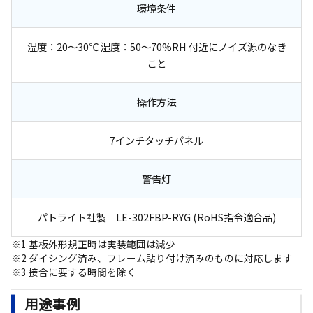
環境条件
温度：20～30℃ 湿度：50～70%RH 付近にノイズ源のなき
こと
操作方法
7インチタッチパネル
警告灯
パトライト社製 LE-302FBP-RYG (RoHS指令適合品)
※1 基板外形規正時は実装範囲は減少
※2 ダイシング済み、フレーム貼り付け済みのものに対応します
※3 接合に要する時間を除く
用途事例