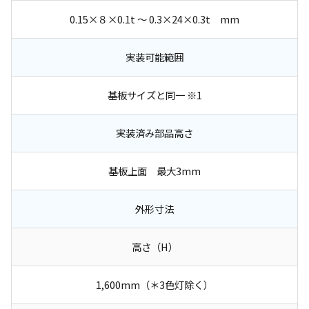
0.15×８×0.1t ～ 0.3×24×0.3t mm
実装可能範囲
基板サイズと同一 ※1
実装済み部品高さ
基板上面 最大3mm
外形寸法
高さ（H）
1,600mm（＊3色灯除く）