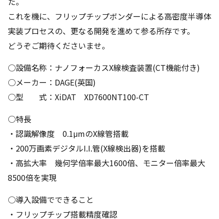
た。
これを機に、フリップチップボンダーによる高密度半導体
実装プロセスの、更なる開発を進めて参る所存です。
どうぞご期待くださいませ。
○設備名称：ナノフォーカスX線検査装置(CT機能付き)
○メーカー：DAGE(英国)
○型 式：XiDAT XD7600NT100-CT
○特長
・認識解像度 0.1μmのX線管搭載
・200万画素デジタルI.I.管(X線検出器)を搭載
・高拡大率 幾何学倍率最大1600倍、モニター倍率最大
8500倍を実現
○導入設備でできること
・フリップチップ搭載精度確認